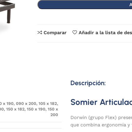
A
Comparar
Añadir a la lista de de
Descripción:
Somier Articula
0 x 190
,
090 x 200
,
105 x 182
,
00
,
150 x 182
,
150 x 190
,
150 x
200
Dorwin (grupo Flex) prese
que combina ergonomía y t