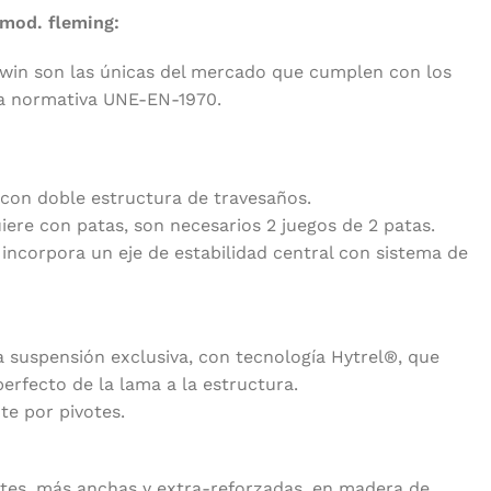
 mod. fleming:
win son las únicas del mercado que cumplen con los
la normativa UNE-EN-1970.
con doble estructura de travesaños.
uiere con patas, son necesarios 2 juegos de 2 patas.
incorpora un eje de estabilidad central con sistema de
 suspensión exclusiva, con tecnología Hytrel®, que
rfecto de la lama a la estructura.
te por pivotes.
ntes, más anchas y extra-reforzadas, en madera de