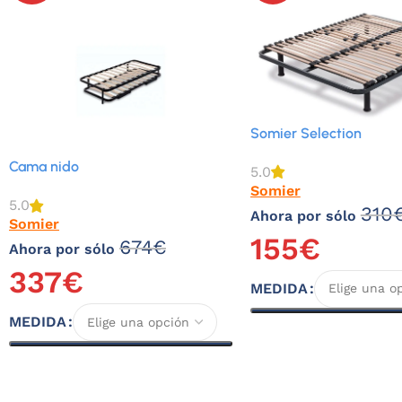
Somier Selection
Cama nido
5.0
Somier
5.0
310
Ahora por sólo
Somier
155
€
674
€
Ahora por sólo
337
€
MEDIDA
MEDIDA