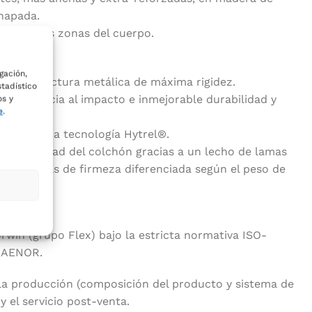
hapada.
s distintas zonas del cuerpo.
gación,
 una estructura metálica de máxima rigidez.
stadístico
 resistencia al impacto e inmejorable durabilidad y
os y
e
.
a exclusica tecnología Hytrel®.
adaptabilidad del colchón gracias a un lecho de lamas
intas zonas de firmeza diferenciada según el peso de
r
win (grupo Flex) bajo la estricta normativa ISO-
r AENOR.
 la producción (composición del producto y sistema de
 y el servicio post-venta.