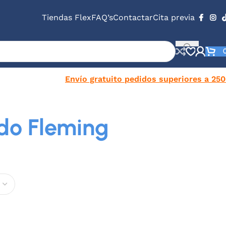
Tiendas Flex
FAQ’s
Contactar
Cita previa
Envío gratuito pedidos superiores a 25
ado Fleming