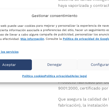
haya vaporizada y contrac
Firmeza diferenciada en la
Gestionar consentimiento
Beneficios:
o web puede usar cookies para mejorar y personalizar la experiencia de nave
Gran estabilidad gracias a
cierta información asociada a preferencias del sitio, hacer un seguimiento e
Acabado en pintura de alta
caso de llevar a cabo alguna campaña de publicidad, personalizar los anunci
su efectividad.
Más información
. Consulte la
Política de privacidad de Googl
mantenimiento.
Máximo confort gracias a l
 los servicios
Mayor resistencia y total 
extra-reforzadas, con dist
Aceptar
Denegar
Configura
cada parte del cuerpo.
Certificados y garantía:
Política cookies
Política privacidad
Aviso legal
Producto fabricado por Dor
9001:2000, certificado po
Que asegura la calidad de
fabricación), la instalación