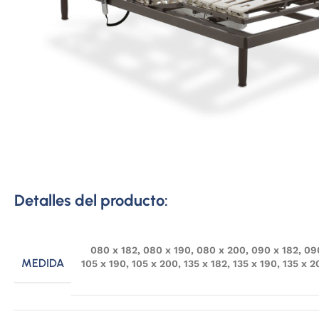
Detalles del producto:
080 x 182
,
080 x 190
,
080 x 200
,
090 x 182
,
09
MEDIDA
105 x 190
,
105 x 200
,
135 x 182
,
135 x 190
,
135 x 2