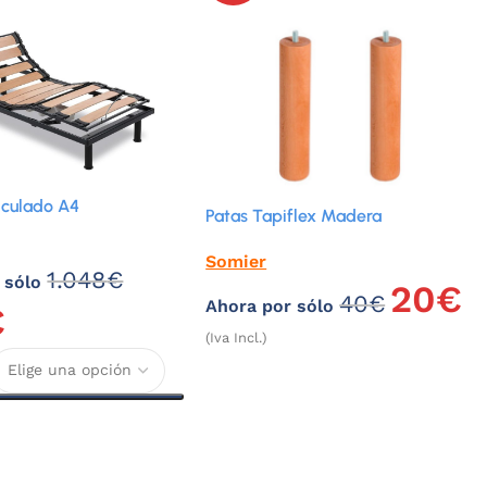
iculado A4
Patas Tapiflex Madera
Somier
1.048
€
 sólo
20
€
40
€
Ahora por sólo
€
(Iva Incl.)