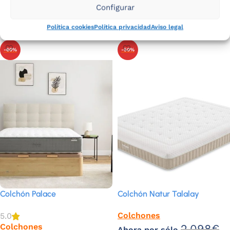
MEDIDA
MEDIDA
Configurar
Seleccionar opciones
Seleccionar opciones
Política cookies
Política privacidad
Aviso legal
-60%
-50%
Colchón Palace
Colchón Natur Talalay
Colchones
5.0
Colchones
2.098
€
Ahora por sólo