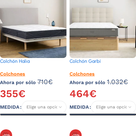
Colchón Halia
Colchón Garbí
Colchones
Colchones
710
€
1.032
€
Ahora por sólo
Ahora por sólo
355
€
464
€
MEDIDA
MEDIDA
Seleccionar opciones
Seleccionar opciones
-60%
-58%