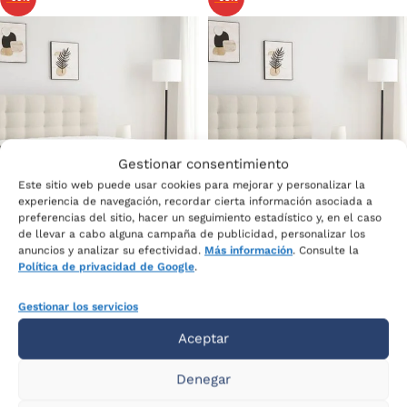
Gestionar consentimiento
Este sitio web puede usar cookies para mejorar y personalizar la
experiencia de navegación, recordar cierta información asociada a
preferencias del sitio, hacer un seguimiento estadístico y, en el caso
de llevar a cabo alguna campaña de publicidad, personalizar los
anuncios y analizar su efectividad.
Más información
. Consulte la
Colchón Nimbus
Colchón Nube
Política de privacidad de Google
.
5.0
5.0
Gestionar los servicios
Colchones
Colchones
1.032
€
904
€
Ahora por sólo
Ahora por sólo
Aceptar
412
€
379
€
Denegar