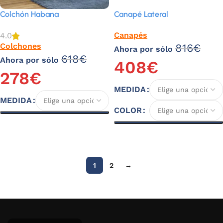
Colchón Habana
Canapé Lateral
Canapés
4.0
Colchones
816
€
Ahora por sólo
618
€
Ahora por sólo
408
€
278
€
MEDIDA
MEDIDA
COLOR
Seleccionar opciones
Seleccionar opciones
1
2
→