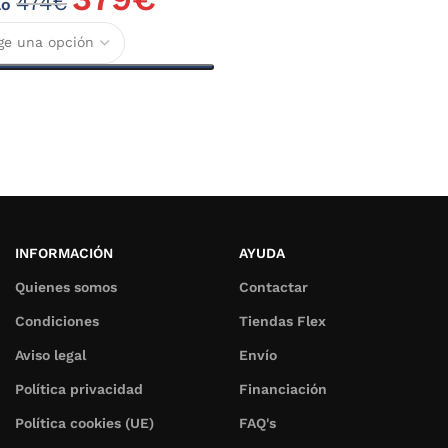
474
€
lo
INFORMACIÓN
AYUDA
Quienes somos
Contactar
Condiciones
Tiendas Flex
Aviso legal
Envío
Política privacidad
Financiación
Política cookies (UE)
FAQ's