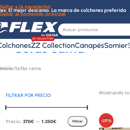
Saltar a la navegación
lex: El mejor descanso. La marca de colchones preferida
Saltar al contenido principal
ZZ COLLECTION
Sofás cama
Colchones
ZZ Collection
Canapés
Somier
Inicio
Sofás cama
Mostrando lo
FILTRAR POR PRECIO
-20%
Precio:
370€
—
1.250€
Filtrar