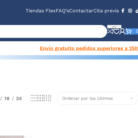
Tiendas Flex
FAQ’s
Contactar
Cita previa
Envío gratuito pedidos superiores a 25
18
24