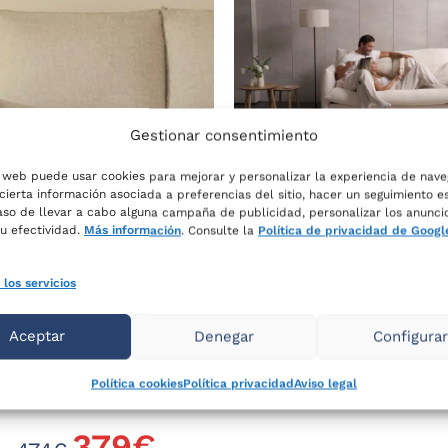
Gestionar consentimiento
Sofá cama
o web puede usar cookies para mejorar y personalizar la experiencia de nave
cierta información asociada a preferencias del sitio, hacer un seguimiento e
Sofás cama
caso de llevar a cabo alguna campaña de publicidad, personalizar los anunci
su efectividad.
Más información
. Consulte la
Política de privacidad de Googl
1.665
€
Ahora por sólo
COLOR
 los servicios
MEDIDA
Aceptar
Denegar
Configura
Política cookies
Política privacidad
Aviso legal
379
€