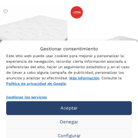
-50%
Gestionar consentimiento
Este sitio web puede usar cookies para mejorar y personalizar la
experiencia de navegación, recordar cierta información asociada a
preferencias del sitio, hacer un seguimiento estadístico y, en el caso
de llevar a cabo alguna campaña de publicidad, personalizar los
anuncios y analizar su efectividad.
Más información
. Consulte la
Política de privacidad de Google
.
Colchón Mitte Visco
Gestionar los servicios
Colchón Nube Junior Airvex B
Colchones
232
€
Aceptar
Colchones
Ahora por sólo
498
€
Ahora por sólo
Denegar
MEDIDA
249
€
Configurar
Seleccionar opciones