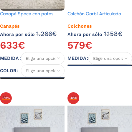
Canapé Space con patas
Colchón Garbí Articulado
Canapés
Colchones
1.266
€
1.158
€
Ahora por sólo
Ahora por sólo
633
€
579
€
MEDIDA
MEDIDA
COLOR
Seleccionar opciones
Seleccionar opciones
-50%
-60%