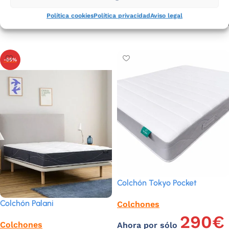
MEDIDA
Política cookies
Política privacidad
Aviso legal
Seleccionar opciones
-55%
Colchón Tokyo Pocket
Colchón Palani
Colchones
290
€
Colchones
Ahora por sólo