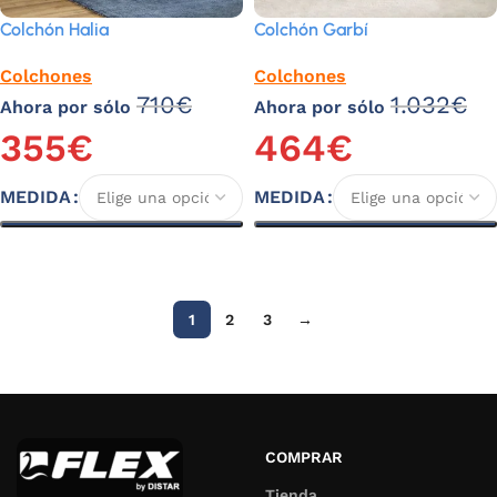
Colchón Halia
Colchón Garbí
Colchones
Colchones
710
€
1.032
€
Ahora por sólo
Ahora por sólo
355
€
464
€
MEDIDA
MEDIDA
Seleccionar opciones
Seleccionar opciones
1
2
3
→
COMPRAR
Tienda