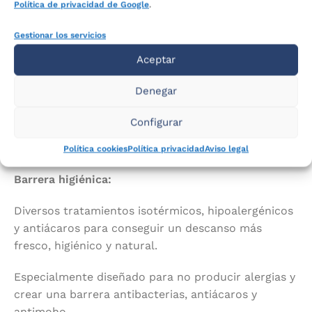
Política de privacidad de Google
.
proporcionan sensación de adaptabilidad sin
renunciar a la libertad de movimientos durante la
Gestionar los servicios
noche.
Aceptar
Capas de confort:
Denegar
Viscoelástica (en Nube Junior-A), ConfortSystem y
Configurar
fibras hipoalergénicas que se amoldan al cuerpo
para mejorar la comodidad.
Política cookies
Política privacidad
Aviso legal
Barrera higiénica:
Diversos tratamientos isotérmicos, hipoalergénicos
y antiácaros para conseguir un descanso más
fresco, higiénico y natural.
Especialmente diseñado para no producir alergias y
crear una barrera antibacterias, antiácaros y
antimoho.