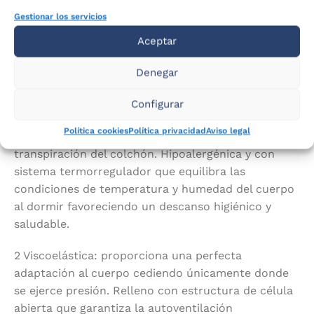
Grosor aproximado: 26 cm. Colchón de 2 caras
Gestionar los servicios
(mismas capas en ambas caras del colchón).
Aceptar
Denegar
Colchón zZ2 Firm Airvex capa por capa:
Configurar
1 Tejido Stretch: tapicería elástica que favorece la
Política cookies
Política privacidad
Aviso legal
máxima adaptación al bloque interior y la
transpiración del colchón. Hipoalergénica y con
sistema termorregulador que equilibra las
condiciones de temperatura y humedad del cuerpo
al dormir favoreciendo un descanso higiénico y
saludable.
2 Viscoelástica: proporciona una perfecta
adaptación al cuerpo cediendo únicamente donde
se ejerce presión. Relleno con estructura de célula
abierta que garantiza la autoventilación