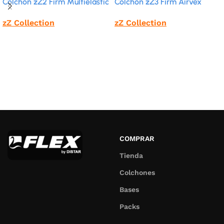
Colchón zZ2 Firm Multielástic
Colchón zZ3 Firm Airvex
zZ Collection
zZ Collection
Leer más
Leer más
COMPRAR
Tienda
Colchones
Bases
Packs