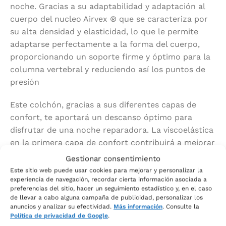
noche. Gracias a su adaptabilidad y adaptación al
cuerpo del nucleo Airvex ® que se caracteriza por
su alta densidad y elasticidad, lo que le permite
adaptarse perfectamente a la forma del cuerpo,
proporcionando un soporte firme y óptimo para la
columna vertebral y reduciendo así los puntos de
presión
Este colchón, gracias a sus diferentes capas de
confort, te aportará un descanso óptimo para
disfrutar de una noche reparadora. La viscoelástica
en la primera capa de confort contribuirá a mejorar
la adaptación progresiva al cuerpo y promoverá así
Gestionar consentimiento
el bienestar del descanso, mientras que el sistema
Este sitio web puede usar cookies para mejorar y personalizar la
Optigrade, que regulará la temperatura de nuestro
experiencia de navegación, recordar cierta información asociada a
preferencias del sitio, hacer un seguimiento estadístico y, en el caso
cuerpo para evitar la humedad y favorecer un
de llevar a cabo alguna campaña de publicidad, personalizar los
ambiente confortable.
anuncios y analizar su efectividad.
Más información
. Consulte la
Política de privacidad de Google
.