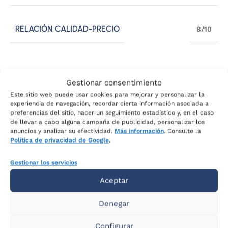
RELACIÓN CALIDAD-PRECIO
8/10
Descripción:
Gestionar consentimiento
Este sitio web puede usar cookies para mejorar y personalizar la
experiencia de navegación, recordar cierta información asociada a
Juego de 2 Patas para Tapiflex
acabado en Madera.
preferencias del sitio, hacer un seguimiento estadístico y, en el caso
de llevar a cabo alguna campaña de publicidad, personalizar los
Se debe tener presente que cada juego de patas
anuncios y analizar su efectividad.
Más información
. Consulte la
esta compuesto por dos unidades. Se necesitan 3
Política de privacidad de Google
.
patas (3 juegos de 2 patas) para el equipo de
Gestionar los servicios
descanso.
Aceptar
Apto para modelos: Somier
Tapizado
(Tapiflex).
Denegar
Altura: 26 cm
Configurar