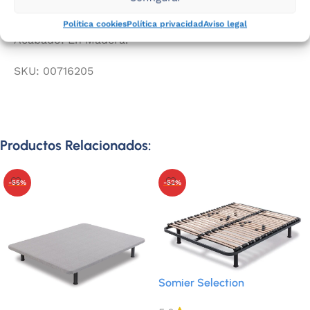
Juego: Está compuesto por 2 unidades.
Política cookies
Política privacidad
Aviso legal
Acabado: En Madera.
SKU:
00716205
Productos Relacionados:
-55%
-52%
Somier Selection